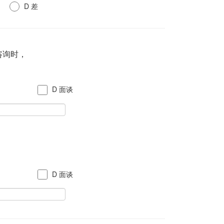
D 差
咨询时，
话
D 面谈
话
D 面谈